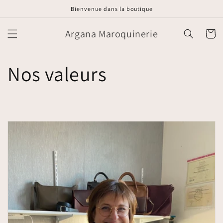
et
Bienvenue dans la boutique
passer
au
contenu
Argana Maroquinerie
Panier
Nos valeurs